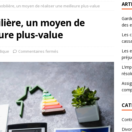
ART
obilière, un moyen de réaliser une meilleure plus-value
Garde
lière, un moyen de
des 
ure plus-value
Les c
cassa
Les e
idique
Commentaires fermés
préju
L’imp
résol
Assig
comp
CAT
Contr
Divo