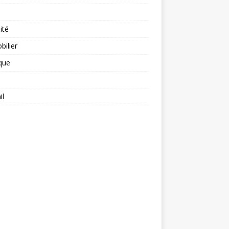
ité
ilier
ique
il