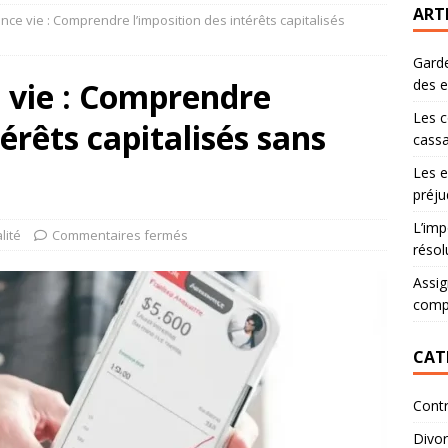
ART
ance vie : Comprendre l’imposition des intérêts capitalisés
Garde
e vie : Comprendre
des 
Les c
térêts capitalisés sans
cassa
Les e
préju
L’imp
lité
Commentaires fermés
résol
Assig
comp
CAT
Contr
Divo