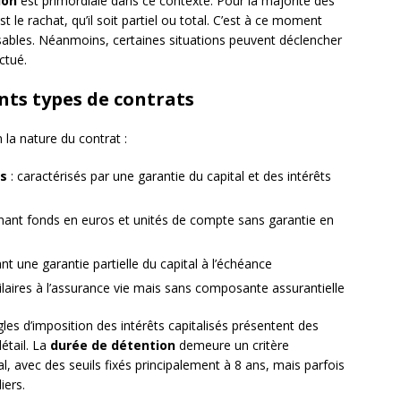
ion
est primordiale dans ce contexte. Pour la majorité des
t le rachat, qu’il soit partiel ou total. C’est à ce moment
sables. Néanmoins, certaines situations peuvent déclencher
ctué.
ents types de contrats
n la nature du contrat :
s
: caractérisés par une garantie du capital et des intérêts
nant fonds en euros et unités de compte sans garantie en
ant une garantie partielle du capital à l’échéance
ilaires à l’assurance vie mais sans composante assurantielle
les d’imposition des intérêts capitalisés présentent des
détail. La
durée de détention
demeure un critère
l, avec des seuils fixés principalement à 8 ans, mais parfois
iers.