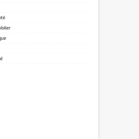
ité
ilier
ique
il