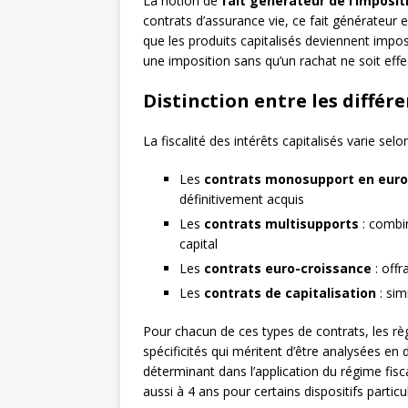
La notion de
fait générateur de l’imposit
contrats d’assurance vie, ce fait générateur es
que les produits capitalisés deviennent impo
une imposition sans qu’un rachat ne soit effe
Distinction entre les différ
La fiscalité des intérêts capitalisés varie selo
Les
contrats monosupport en euro
définitivement acquis
Les
contrats multisupports
: combi
capital
Les
contrats euro-croissance
: offr
Les
contrats de capitalisation
: sim
Pour chacun de ces types de contrats, les règ
spécificités qui méritent d’être analysées en 
déterminant dans l’application du régime fisca
aussi à 4 ans pour certains dispositifs particul