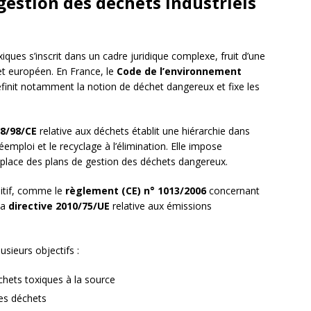
 gestion des déchets industriels
iques s’inscrit dans un cadre juridique complexe, fruit d’une
et européen. En France, le
Code de l’environnement
l définit notamment la notion de déchet dangereux et fixe les
08/98/CE
relative aux déchets établit une hiérarchie dans
réemploi et le recyclage à l’élimination. Elle impose
lace des plans de gestion des déchets dangereux.
sitif, comme le
règlement (CE) n° 1013/2006
concernant
la
directive 2010/75/UE
relative aux émissions
sieurs objectifs :
chets toxiques à la source
ces déchets