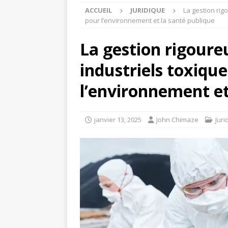
ACCUEIL
JURIDIQUE
La gestion rig
pour l’environnement et la santé publique
La gestion rigoure
industriels toxiqu
l’environnement et
janvier 13, 2025
John Chimaze
Juri