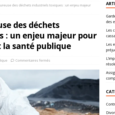
ART
oureuse des déchets industriels toxiques : un enjeu majeur
Garde
use des déchets
des 
Les c
es : un enjeu majeur pour
cassa
 la santé publique
Les e
préju
L’imp
dique
Commentaires fermés
résol
Assig
comp
CAT
Contr
Divo