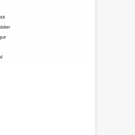
ité
ilier
ique
il