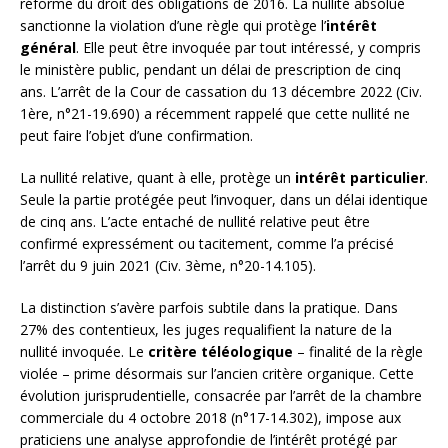
réforme du droit des obligations de 2016. La nullité absolue
sanctionne la violation d’une règle qui protège l’
intérêt
général
. Elle peut être invoquée par tout intéressé, y compris
le ministère public, pendant un délai de prescription de cinq
ans. L’arrêt de la Cour de cassation du 13 décembre 2022 (Civ.
1ère, n°21-19.690) a récemment rappelé que cette nullité ne
peut faire l’objet d’une confirmation.
La nullité relative, quant à elle, protège un
intérêt particulier
.
Seule la partie protégée peut l’invoquer, dans un délai identique
de cinq ans. L’acte entaché de nullité relative peut être
confirmé expressément ou tacitement, comme l’a précisé
l’arrêt du 9 juin 2021 (Civ. 3ème, n°20-14.105).
La distinction s’avère parfois subtile dans la pratique. Dans
27% des contentieux, les juges requalifient la nature de la
nullité invoquée. Le
critère téléologique
– finalité de la règle
violée – prime désormais sur l’ancien critère organique. Cette
évolution jurisprudentielle, consacrée par l’arrêt de la chambre
commerciale du 4 octobre 2018 (n°17-14.302), impose aux
praticiens une analyse approfondie de l’intérêt protégé par