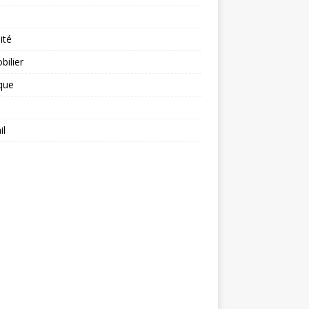
ité
ilier
ique
il