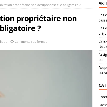
ART
bitation propriétaire non occupant est-elle obligatoire ?
Les c
tion propriétaire non
cassa
bligatoire ?
Les e
préju
L’imp
idique
Commentaires fermés
résol
Assig
comp
Respo
sur v
CAT
Contr
Divo