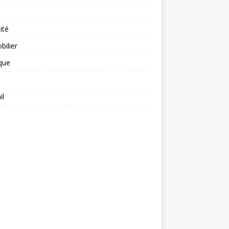
ité
ilier
ique
il