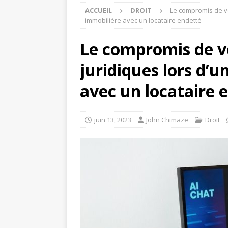
ACCUEIL
DROIT
Le compromis de v
immobilière avec un locataire endetté
Le compromis de v
juridiques lors d’
avec un locataire 
juin 13, 2023
John Chimaze
Droit