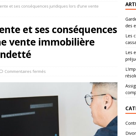
ART
ente et ses conséquences juridiques lors d’une vente
Garde
ente et ses conséquences
des 
Les c
une vente immobilière
cassa
endetté
Les e
préju
L’imp
Commentaires fermés
résol
Assig
comp
CAT
Contr
Divo