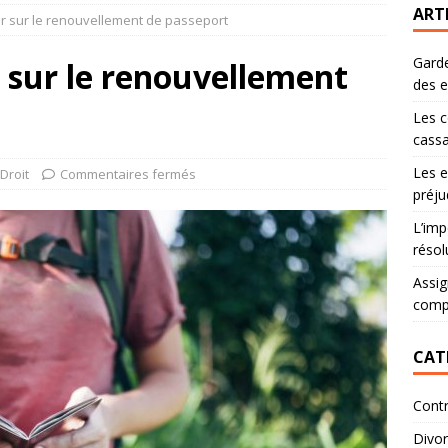
ART
r sur le renouvellement de passeport
Garde
r sur le renouvellement
des 
Les c
cassa
Les e
Droit
Commentaires fermés
préju
L’imp
résol
Assig
comp
CAT
Contr
Divo