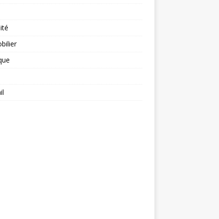
ité
ilier
ique
il