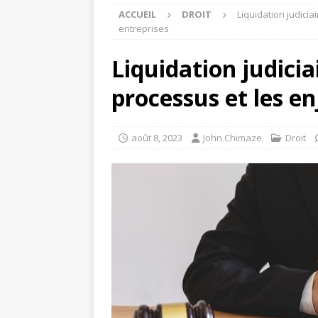
ACCUEIL
DROIT
Liquidation judicia
entreprises
Liquidation judicia
processus et les en
août 8, 2023
John Chimaze
Droit