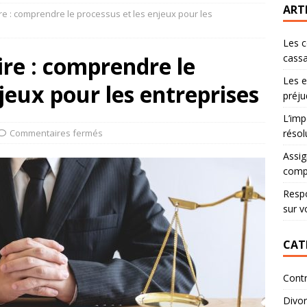
ART
ire : comprendre le processus et les enjeux pour les
Les c
ire : comprendre le
cassa
Les e
jeux pour les entreprises
préju
L’imp
Commentaires fermés
résol
Assig
comp
Respo
sur v
CAT
Contr
Divo