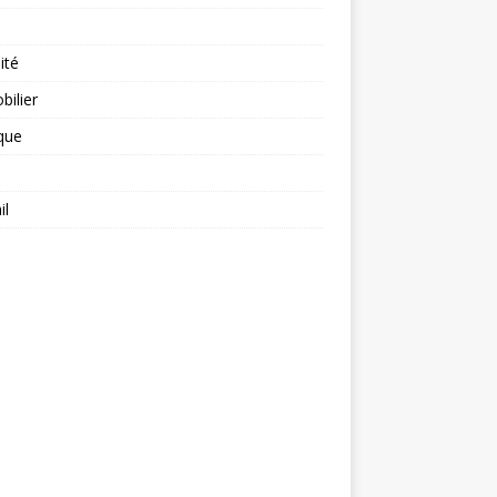
ité
ilier
ique
il