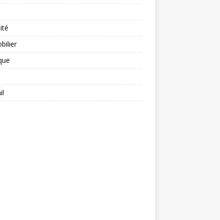
ité
ilier
ique
il