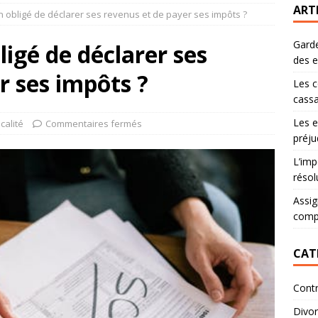
ART
n obligé de déclarer ses revenus et de payer ses impôts ?
Garde
ligé de déclarer ses
des 
r ses impôts ?
Les c
cassa
Les e
scalité
Commentaires fermés
préju
L’imp
résol
Assig
comp
CAT
Contr
Divo