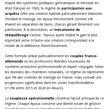
Inspiré des systèmes juridiques germaniques et introduit en
droit français en 1965, le régime de
participation aux
acquêts
offre une solution hybride particulièrement élaborée.
Pendant le mariage, les époux fonctionnent comme s’ils
étaient en séparation de biens, chacun gérant librement son
patrimoine. À la dissolution, un
mécanisme de
rééquilibrage
s’active : l’époux ayant réalisé le gain le plus
important verse à l’autre une créance correspondant à la
moitié de la différence d’enrichissement.
Cette formule séduit particulièrement les
couples franco-
allemands
ou les professions libérales soucieuses de
combiner protection professionnelle et équité conjugale. Selon
les données des chambres notariales, ce régime ne représente
que 3% des contrats de mariage en France, mais connaît une
progression significative dans les zones transfrontalières
(+12% entre 2015 et 2020 en Alsace).
La
souplesse opérationnelle
constitue l’atout principal de ce
régime. Chaque époux conserve une liberté totale de gestion
durant l’union, tout en garantissant un partage équitable des