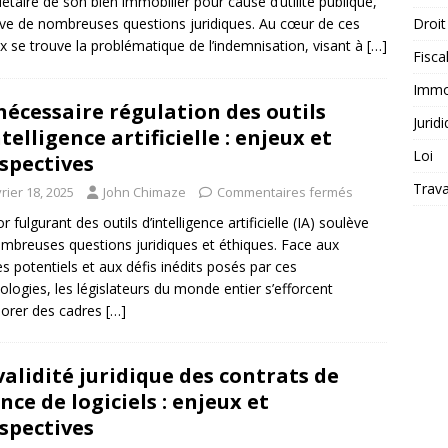
iétaire de son bien immobilier pour cause d’utilité publique,
ve de nombreuses questions juridiques. Au cœur de ces
Droit
x se trouve la problématique de l’indemnisation, visant à
[…]
Fiscal
Immob
nécessaire régulation des outils
Jurid
ntelligence artificielle : enjeux et
Loi
spectives
Trava
rier 18, 2025
John Chimaze
Commentaires fermés
r fulgurant des outils d’intelligence artificielle (IA) soulève
mbreuses questions juridiques et éthiques. Face aux
es potentiels et aux défis inédits posés par ces
ologies, les législateurs du monde entier s’efforcent
borer des cadres
[…]
validité juridique des contrats de
ence de logiciels : enjeux et
spectives