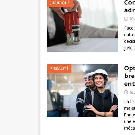
Con
JURIDIQUE
adm
fév
Face 
entre
décis
jurid
Opt
FISCALITÉ
bre
ent
fév
La fi
majeu
l’inn
une e
méca