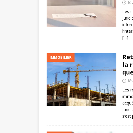
fév
Les c
jurid
infor
l’inte
[…]
Ret
IMMOBILIER
la 
que
fév
Les r
immob
acqué
jurid
s’est