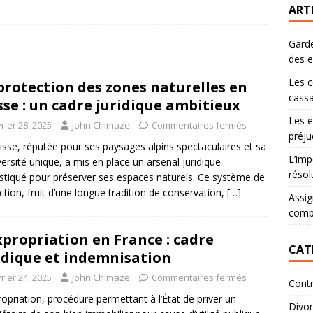
ART
Garde
des 
Les c
protection des zones naturelles en
cassa
sse : un cadre juridique ambitieux
Les e
rier 28, 2025
John Chimaze
Commentaires fermés
préju
isse, réputée pour ses paysages alpins spectaculaires et sa
L’imp
versité unique, a mis en place un arsenal juridique
résol
stiqué pour préserver ses espaces naturels. Ce système de
ction, fruit d’une longue tradition de conservation,
[…]
Assig
comp
xpropriation en France : cadre
CAT
idique et indemnisation
rier 24, 2025
John Chimaze
Commentaires fermés
Contr
ropriation, procédure permettant à l’État de priver un
Divo