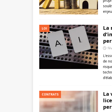
propr
soulè
enjeu
La 
LOI
d’i
per
fév
L’esso
de no
risqu
techn
d’éla
La 
CONTRATS
lic
per