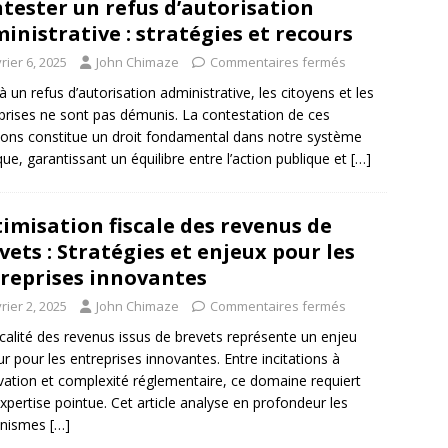
tester un refus d’autorisation
inistrative : stratégies et recours
rier 6, 2025
John Chimaze
Commentaires fermés
à un refus d’autorisation administrative, les citoyens et les
prises ne sont pas démunis. La contestation de ces
ions constitue un droit fondamental dans notre système
ique, garantissant un équilibre entre l’action publique et
[…]
imisation fiscale des revenus de
vets : Stratégies et enjeux pour les
reprises innovantes
rier 2, 2025
John Chimaze
Commentaires fermés
scalité des revenus issus de brevets représente un enjeu
r pour les entreprises innovantes. Entre incitations à
ovation et complexité réglementaire, ce domaine requiert
xpertise pointue. Cet article analyse en profondeur les
nismes
[…]