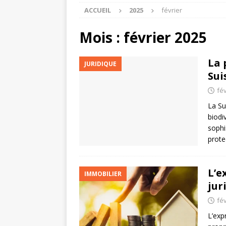
ACCUEIL
2025
février
Mois :
février 2025
La 
JURIDIQUE
Sui
fév
La Su
biodi
sophi
prote
L’e
IMMOBILIER
jur
fév
L’exp