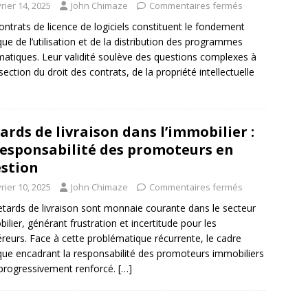
rier 14, 2025
John Chimaze
Commentaires fermés
ontrats de licence de logiciels constituent le fondement
ique de l’utilisation et de la distribution des programmes
matiques. Leur validité soulève des questions complexes à
rsection du droit des contrats, de la propriété intellectuelle
ards de livraison dans l’immobilier :
responsabilité des promoteurs en
stion
rier 10, 2025
John Chimaze
Commentaires fermés
etards de livraison sont monnaie courante dans le secteur
ilier, générant frustration et incertitude pour les
reurs. Face à cette problématique récurrente, le cadre
ique encadrant la responsabilité des promoteurs immobiliers
 progressivement renforcé.
[…]