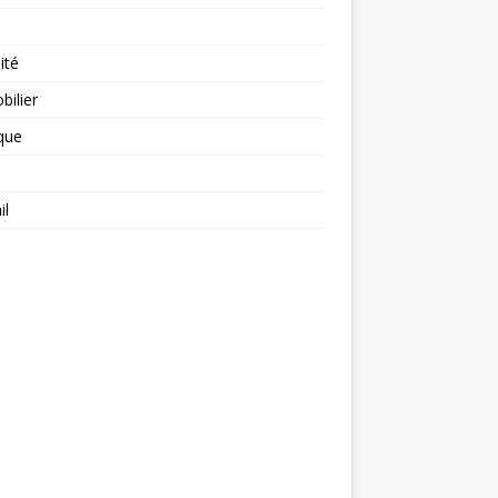
ité
ilier
ique
il