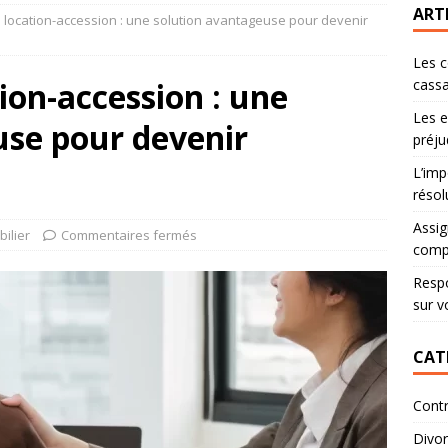
ART
e location-accession : une solution avantageuse pour devenir
Les c
ion-accession : une
cassa
Les e
use pour devenir
préju
L’imp
résol
Assig
ilier
Commentaires fermés
comp
Respo
sur v
CAT
Contr
Divo