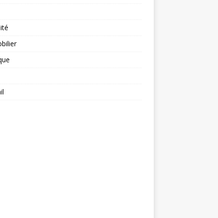
ité
ilier
ique
il