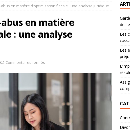
ART
i-abus en matière d’optimisation fiscale : une analyse juridique
Garde
i-abus en matière
des 
ale : une analyse
Les c
cassa
Les e
préju
Commentaires fermés
L’imp
résol
Assig
comp
CAT
Contr
Divo