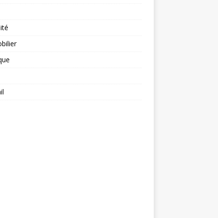
ité
ilier
ique
il