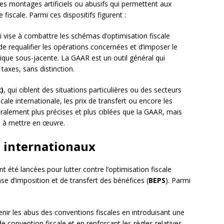
es montages artificiels ou abusifs qui permettent aux
fiscale. Parmi ces dispositifs figurent :
ui vise à combattre les schémas d’optimisation fiscale
de requalifier les opérations concernées et d’imposer le
mique sous-jacente. La GAAR est un outil général qui
taxes, sans distinction.
)
, qui ciblent des situations particulières ou des secteurs
ale internationale, les prix de transfert ou encore les
ralement plus précises et plus ciblées que la GAAR, mais
s à mettre en œuvre.
s internationaux
ont été lancées pour lutter contre l’optimisation fiscale
e d’imposition et de transfert des bénéfices (
BEPS
). Parmi
venir les abus des conventions fiscales en introduisant une
 convention fiscale et en renforçant les règles relatives