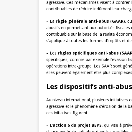
agressive. Ces mécanismes visent à contrer l
contribuables de réduire indûment leur charge 
– La
règle générale anti-abus (GAAR)
, q
abusifs en permettant aux autorités fiscales 
contribuable sur la base de la réalité écono
s’applique à toutes les formes d’impôts et de 
– Les
règles spécifiques anti-abus (SAAR
spécifiques, comme par exemple l’évasion fisc
opérations intra-groupe. Les SAAR sont géné
elles peuvent également être plus complexe
Les dispositifs anti-abu
Au niveau international, plusieurs initiatives 
agressive et le phénomène d’érosion de la bas
ces initiatives figurent :
– L’
action 6 du projet BEPS
, qui vise à pré
clause générale anti-abus dans les modèles de