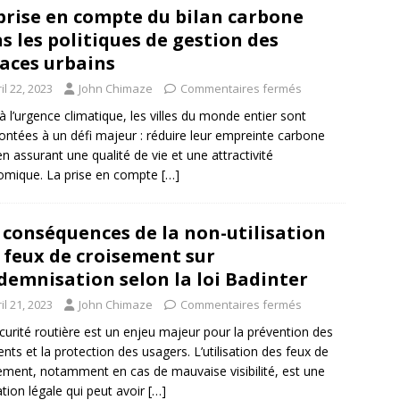
prise en compte du bilan carbone
s les politiques de gestion des
aces urbains
il 22, 2023
John Chimaze
Commentaires fermés
à l’urgence climatique, les villes du monde entier sont
ontées à un défi majeur : réduire leur empreinte carbone
en assurant une qualité de vie et une attractivité
omique. La prise en compte
[…]
 conséquences de la non-utilisation
 feux de croisement sur
ndemnisation selon la loi Badinter
il 21, 2023
John Chimaze
Commentaires fermés
curité routière est un enjeu majeur pour la prévention des
ents et la protection des usagers. L’utilisation des feux de
ement, notamment en cas de mauvaise visibilité, est une
ation légale qui peut avoir
[…]