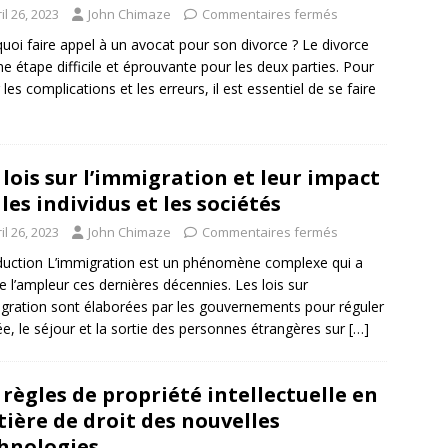
il 26, 2023
John Chimaze
Commentaires fermés
uoi faire appel à un avocat pour son divorce ? Le divorce
ne étape difficile et éprouvante pour les deux parties. Pour
 les complications et les erreurs, il est essentiel de se faire
 lois sur l’immigration et leur impact
 les individus et les sociétés
il 26, 2023
John Chimaze
Commentaires fermés
duction L’immigration est un phénomène complexe qui a
de l’ampleur ces dernières décennies. Les lois sur
igration sont élaborées par les gouvernements pour réguler
rée, le séjour et la sortie des personnes étrangères sur
[…]
 règles de propriété intellectuelle en
ière de droit des nouvelles
hnologies