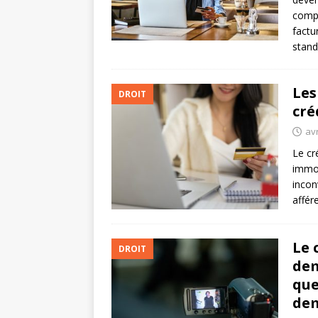
compr
factu
stand
Les
DROIT
cré
avr
Le cr
immob
incon
affér
Le 
DROIT
dem
que
de