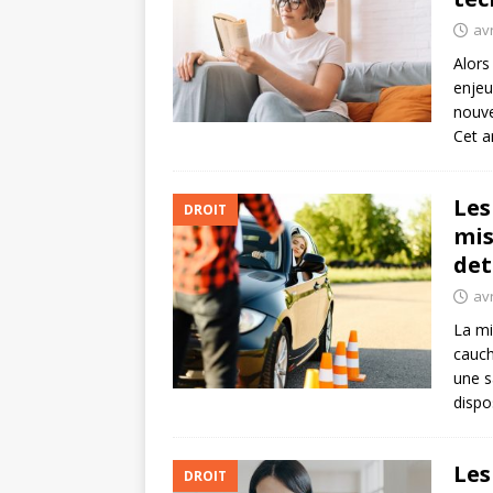
avr
Alors
enjeu
nouve
Cet a
Les
DROIT
mis
det
avr
La mi
cauch
une s
dispo
Les
DROIT