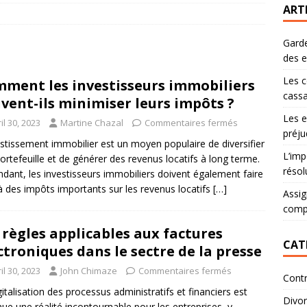
ART
Garde
des 
Les c
ment les investisseurs immobiliers
cassa
vent-ils minimiser leurs impôts ?
Les e
il 30, 2023
Martine Chazal
Commentaires fermés
préju
estissement immobilier est un moyen populaire de diversifier
L’imp
ortefeuille et de générer des revenus locatifs à long terme.
résol
dant, les investisseurs immobiliers doivent également faire
à des impôts importants sur les revenus locatifs
[…]
Assig
comp
 règles applicables aux factures
CAT
ctroniques dans le sectre de la presse
il 30, 2023
John Chimaze
Commentaires fermés
Contr
gitalisation des processus administratifs et financiers est
Divo
ue une réalité incontournable pour les entreprises, y