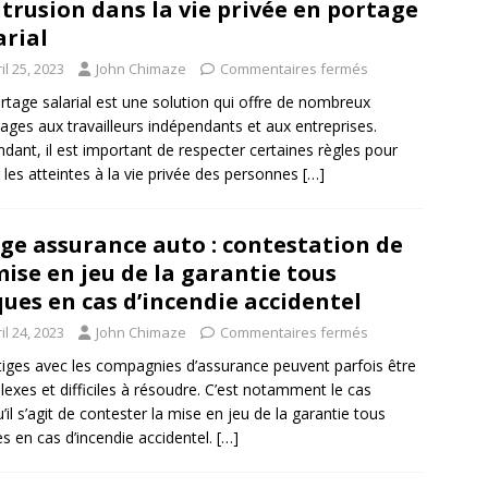
ntrusion dans la vie privée en portage
arial
il 25, 2023
John Chimaze
Commentaires fermés
rtage salarial est une solution qui offre de nombreux
ages aux travailleurs indépendants et aux entreprises.
dant, il est important de respecter certaines règles pour
r les atteintes à la vie privée des personnes
[…]
ige assurance auto : contestation de
mise en jeu de la garantie tous
ques en cas d’incendie accidentel
il 24, 2023
John Chimaze
Commentaires fermés
itiges avec les compagnies d’assurance peuvent parfois être
exes et difficiles à résoudre. C’est notamment le cas
u’il s’agit de contester la mise en jeu de la garantie tous
es en cas d’incendie accidentel.
[…]