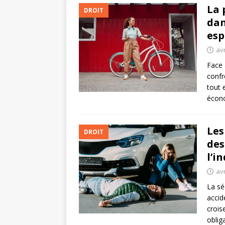
La 
DROIT
dan
esp
avr
Face 
confr
tout 
écon
Les
DROIT
des
l’i
avr
La sé
accid
crois
oblig