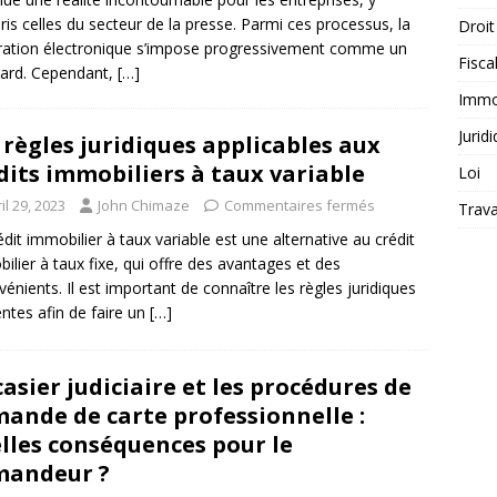
is celles du secteur de la presse. Parmi ces processus, la
Droit
ration électronique s’impose progressivement comme un
Fiscal
ard. Cependant,
[…]
Immob
Jurid
 règles juridiques applicables aux
dits immobiliers à taux variable
Loi
il 29, 2023
John Chimaze
Commentaires fermés
Trava
édit immobilier à taux variable est une alternative au crédit
ilier à taux fixe, qui offre des avantages et des
vénients. Il est important de connaître les règles juridiques
entes afin de faire un
[…]
casier judiciaire et les procédures de
ande de carte professionnelle :
lles conséquences pour le
mandeur ?