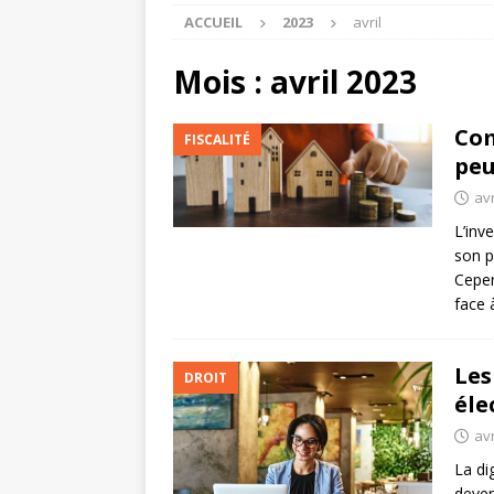
ACCUEIL
2023
avril
Mois :
avril 2023
Com
FISCALITÉ
peu
avr
L’inv
son p
Cepen
face 
Les
DROIT
éle
avr
La di
deven