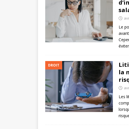
d’i
sal
avr
Le po
avant
Cepen
évite
Lit
DROIT
la 
ris
avr
Les l
compl
lorsq
risqu