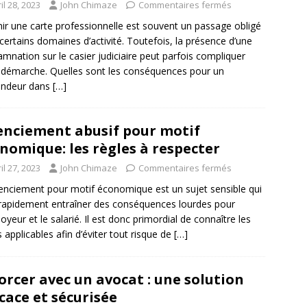
il 28, 2023
John Chimaze
Commentaires fermés
ir une carte professionnelle est souvent un passage obligé
certains domaines d’activité. Toutefois, la présence d’une
mnation sur le casier judiciaire peut parfois compliquer
 démarche. Quelles sont les conséquences pour un
ndeur dans
[…]
enciement abusif pour motif
nomique: les règles à respecter
il 27, 2023
John Chimaze
Commentaires fermés
cenciement pour motif économique est un sujet sensible qui
rapidement entraîner des conséquences lourdes pour
loyeur et le salarié. Il est donc primordial de connaître les
s applicables afin d’éviter tout risque de
[…]
orcer avec un avocat : une solution
icace et sécurisée