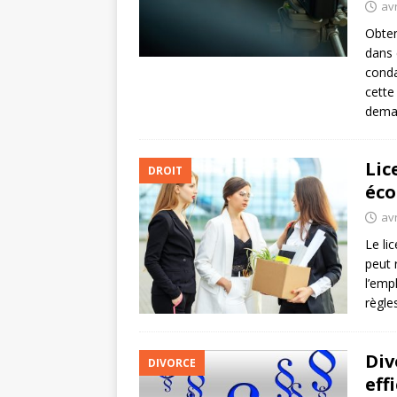
avr
Obten
dans 
conda
cette
dema
Lic
DROIT
éco
avr
Le li
peut 
l’emp
règle
Div
DIVORCE
eff