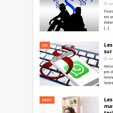
avr
Pourq
est u
éviter
[…]
Les
LOI
sur
avr
Intro
pris 
l’imm
l’ent
Les
DROIT
mat
tec