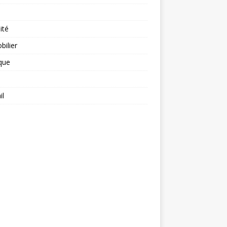
ité
ilier
ique
il