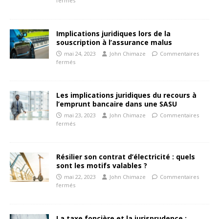
fermés
Implications juridiques lors de la
souscription à l’assurance malus
mai 24, 2023
John Chimaze
Commentaires
fermés
Les implications juridiques du recours à
l’emprunt bancaire dans une SASU
mai 23, 2023
John Chimaze
Commentaires
fermés
Résilier son contrat d’électricité : quels
sont les motifs valables ?
mai 22, 2023
John Chimaze
Commentaires
fermés
La taxe foncière et la jurisprudence :