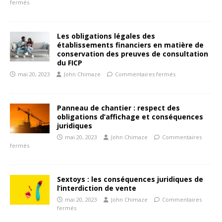
fermés
Les obligations légales des
établissements financiers en matière de
conservation des preuves de consultation
du FICP
mai 20, 2023
John Chimaze
Commentaires fermés
Panneau de chantier : respect des
obligations d’affichage et conséquences
juridiques
mai 20, 2023
John Chimaze
Commentaires
fermés
Sextoys : les conséquences juridiques de
l’interdiction de vente
mai 20, 2023
John Chimaze
Commentaires
fermés