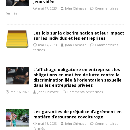
jeux vidéo
mai 17, 2023
John Chimaze
Commentaires
fermés
Les lois sur la discrimination et leur impact
sur les individus et les entreprises
mai 17, 2023
John Chimaze
Commentaires
fermés
L’affichage obligatoire en entreprise : les
obligations en matière de lutte contre la
discrimination liée à l’orientation sexuelle
dans les entreprises privées
mai 16, 2023
John Chimaze
Commentaires fermés
Les garanties de préjudice d’agrément en
matière d’assurance covoiturage
mai 15, 2023
John Chimaze
Commentaires
fermés