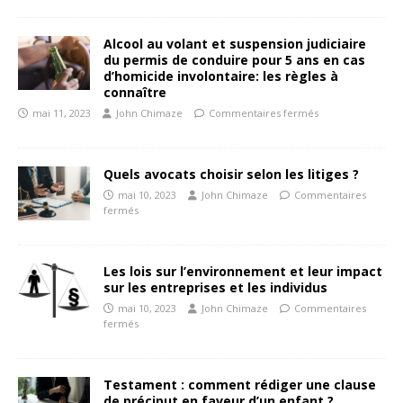
Alcool au volant et suspension judiciaire
du permis de conduire pour 5 ans en cas
d’homicide involontaire: les règles à
connaître
mai 11, 2023
John Chimaze
Commentaires fermés
Quels avocats choisir selon les litiges ?
mai 10, 2023
John Chimaze
Commentaires
fermés
Les lois sur l’environnement et leur impact
sur les entreprises et les individus
mai 10, 2023
John Chimaze
Commentaires
fermés
Testament : comment rédiger une clause
de préciput en faveur d’un enfant ?