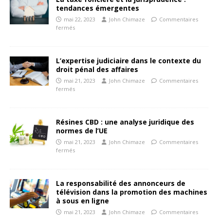
tendances émergentes
mai 22, 2023
John Chimaze
Commentaires
fermés
L’expertise judiciaire dans le contexte du
droit pénal des affaires
mai 21, 2023
John Chimaze
Commentaires
fermés
Résines CBD : une analyse juridique des
normes de l’UE
mai 21, 2023
John Chimaze
Commentaires
fermés
La responsabilité des annonceurs de
télévision dans la promotion des machines
à sous en ligne
mai 21, 2023
John Chimaze
Commentaires