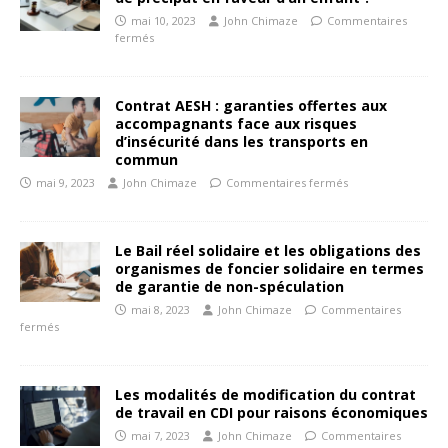
mai 10, 2023
John Chimaze
Commentaires
fermés
Contrat AESH : garanties offertes aux
accompagnants face aux risques
d’insécurité dans les transports en
commun
mai 9, 2023
John Chimaze
Commentaires fermés
Le Bail réel solidaire et les obligations des
organismes de foncier solidaire en termes
de garantie de non-spéculation
mai 8, 2023
John Chimaze
Commentaires
fermés
Les modalités de modification du contrat
de travail en CDI pour raisons économiques
mai 7, 2023
John Chimaze
Commentaires