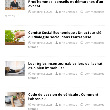
Prud’hommes: conseils et démarches d’un
avocat
octobre 4, 2023
John Chimaze
Commentaires
fermés
Comité Social Economique : Un acteur clé
du dialogue social dans l’entreprise
octobre 3, 2023
John Chimaze
Commentaires
fermés
Les règles incontournables lors de l’achat
d’un bien immobilier
octobre 2, 2023
John Chimaze
Commentaires
fermés
Code de cession de véhicule : Comment
l’obtenir ?
octobre 2, 2023
John Chimaze
Commentaires
fermés