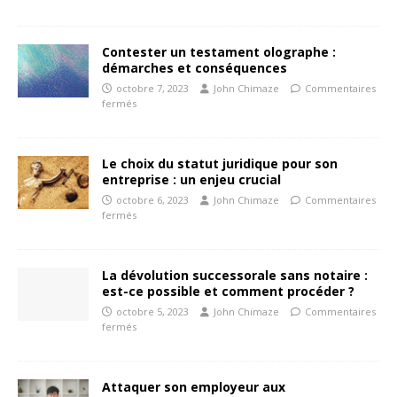
Contester un testament olographe :
démarches et conséquences
octobre 7, 2023
John Chimaze
Commentaires
fermés
Le choix du statut juridique pour son
entreprise : un enjeu crucial
octobre 6, 2023
John Chimaze
Commentaires
fermés
La dévolution successorale sans notaire :
est-ce possible et comment procéder ?
octobre 5, 2023
John Chimaze
Commentaires
fermés
Attaquer son employeur aux